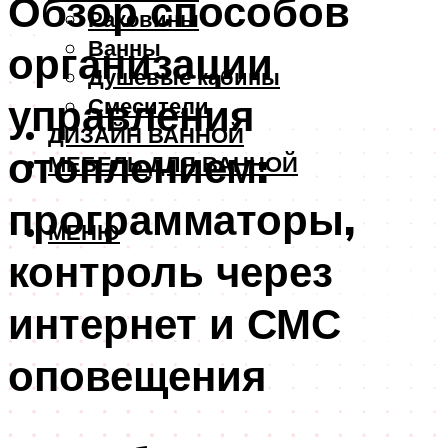
Обзор способов
Раковины
Ванны
организации
Душевые кабины
управления
Смесители
ДИЗАЙН ВАННОЙ
отоплением:
МЕБЕЛЬ ДЛЯ ВАННОЙ
программаторы,
МЕНЮ
контроль через
интернет и СМС
оповещения