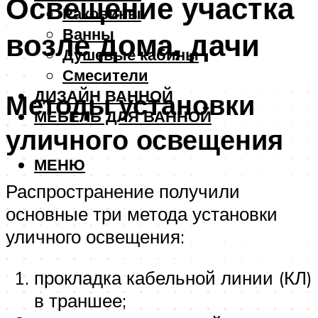
Освещение участка
Раковины
Ванны
возле дома, дачи
Душевые кабины
Смесители
ДИЗАЙН ВАННОЙ
Методы установки
МЕБЕЛЬ ДЛЯ ВАННОЙ
уличного освещения
МЕНЮ
Распространение получили
основные три метода установки
уличного освещения:
прокладка кабельной линии (КЛ)
в траншее;