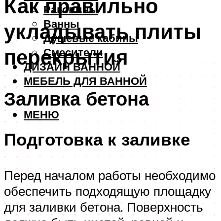
Как правильно
Раковины
Ванны
укладывать плиты
Душевые кабины
перекрытия
Смесители
ДИЗАЙН ВАННОЙ
МЕБЕЛЬ ДЛЯ ВАННОЙ
Заливка бетона
МЕНЮ
Подготовка к заливке
Перед началом работы необходимо
обеспечить подходящую площадку
для заливки бетона. Поверхность