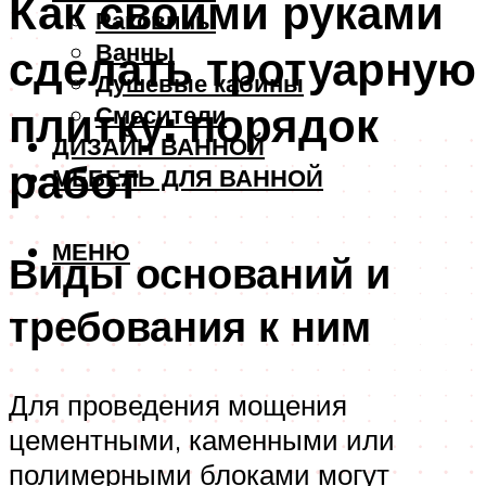
Как своими руками
Раковины
Ванны
сделать тротуарную
Душевые кабины
плитку: порядок
Смесители
ДИЗАЙН ВАННОЙ
работ
МЕБЕЛЬ ДЛЯ ВАННОЙ
МЕНЮ
Виды оснований и
требования к ним
Для проведения мощения
цементными, каменными или
полимерными блоками могут