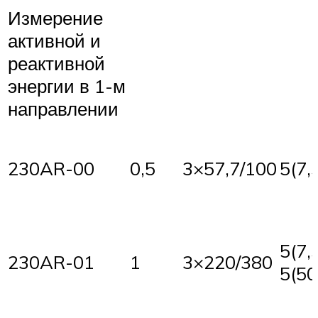
Измерение
активной и
реактивной
энергии в 1-м
направлении
230AR-00
0,5
3×57,7/100
5(7,
5(7,5
230AR-01
1
3×220/380
5(50