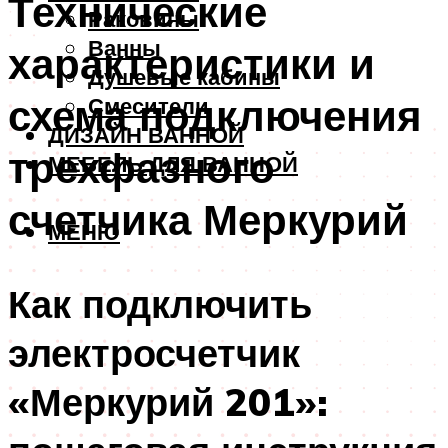
Технические
Раковины
Ванны
характеристики и
Душевые кабины
схема подключения
Смесители
ДИЗАЙН ВАННОЙ
трехфазного
МЕБЕЛЬ ДЛЯ ВАННОЙ
счетчика Меркурий
МЕНЮ
Как подключить
электросчетчик
«Меркурий 201»: