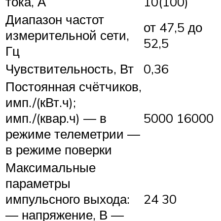
тока, А
10(100)
Диапазон частот
от 47,5 до
измерительной сети,
52,5
Гц
Чувствительность, Вт
0,36
Постоянная счётчиков,
имп./(кВт.ч);
имп./(квар.ч) — в
5000 16000
режиме телеметрии —
в режиме поверки
Максимальные
параметры
импульсного выхода:
24 30
— напряжение, В —