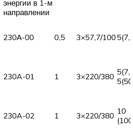
энергии в 1-м
направлении
230А-00
0,5
3×57,7/100
5(7,
5(7,5
230A-01
1
3×220/380
5(50
10
230A-02
1
3×220/380
(100