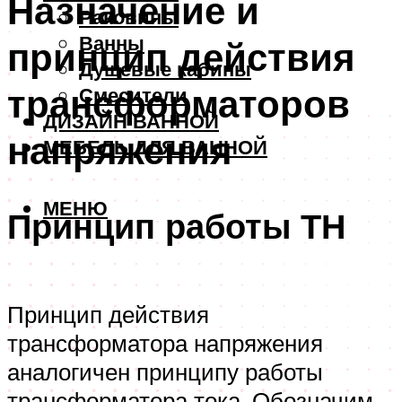
Назначение и
Раковины
Ванны
принцип действия
Душевые кабины
трансформаторов
Смесители
ДИЗАЙН ВАННОЙ
напряжения
МЕБЕЛЬ ДЛЯ ВАННОЙ
МЕНЮ
Принцип работы ТН
Принцип действия
трансформатора напряжения
аналогичен принципу работы
трансформатора тока. Обозначим