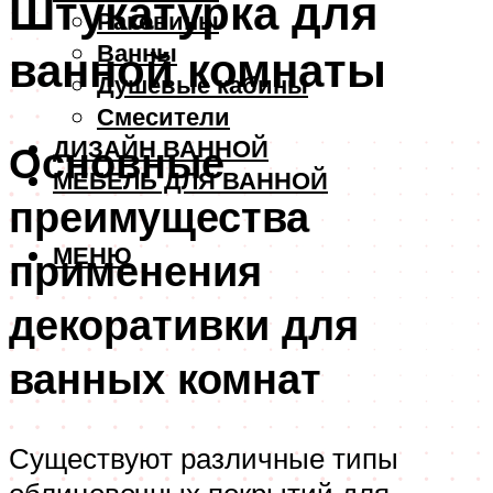
Штукатурка для
Раковины
Ванны
ванной комнаты
Душевые кабины
Смесители
ДИЗАЙН ВАННОЙ
Основные
МЕБЕЛЬ ДЛЯ ВАННОЙ
преимущества
МЕНЮ
применения
декоративки для
ванных комнат
Существуют различные типы