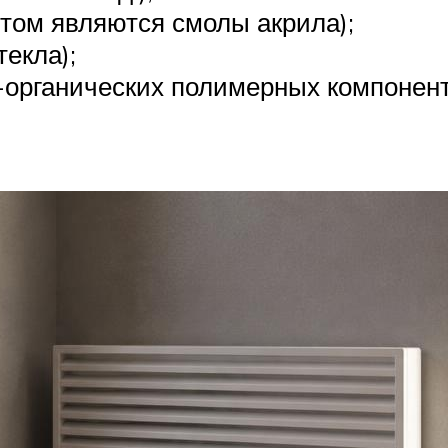
том являются смолы акрила);
текла);
-органических полимерных компонент