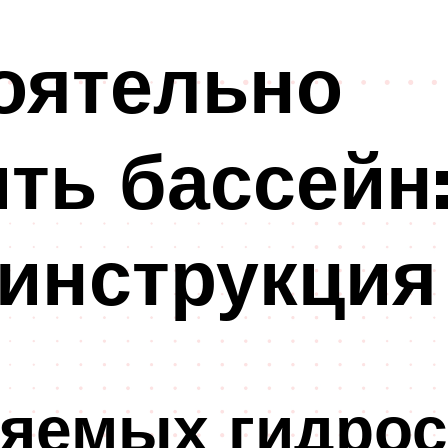
оятельно
ть бассейн
инструкция
яемых гидрос