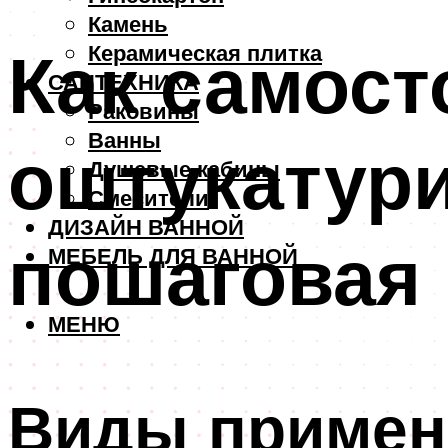
Камень
Как самост
Керамическая плитка
САНТЕХНИКА
Раковины
Ванны
оштукатури
Душевые кабины
Смесители
ДИЗАЙН ВАННОЙ
пошаговая 
МЕБЕЛЬ ДЛЯ ВАННОЙ
МЕНЮ
Виды примен