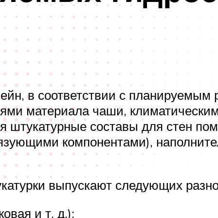
ейн, в соответствии с планируемым
ями материала чаши, климатическим
я штукатурные составы для стен пом
связующими компонентами), наполни
укатурки выпускают следующих разно
вая и т. д.);