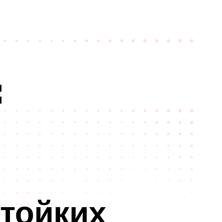
:
тойких