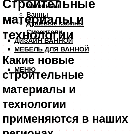
Строительные
Раковины
Ванны
материалы и
Душевые кабины
технологии
Смесители
ДИЗАЙН ВАННОЙ
МЕБЕЛЬ ДЛЯ ВАННОЙ
Какие новые
МЕНЮ
строительные
материалы и
технологии
применяются в наших
регионах