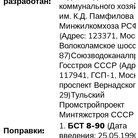
разработан:
коммунального хозяй
им. К.Д. Памфилова
Минжилкомхоза РС
(Адрес: 123371, Моск
Волоколамское шосс
87)Союзводоканалпр
Госстроя СССР (Адре
117941, ГСП-1, Моск
проспект Вернадского
29)Тульский
Промстройпроект
Минтяжстроя СССР
1.
БСТ 8-90
(Дата
Поправки:
введения: 25.05.1990