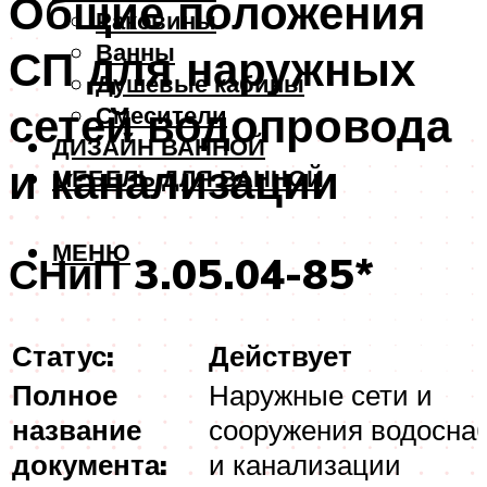
Общие положения
Раковины
Ванны
СП для наружных
Душевые кабины
сетей водопровода
Смесители
ДИЗАЙН ВАННОЙ
и канализации
МЕБЕЛЬ ДЛЯ ВАННОЙ
МЕНЮ
СНиП 3.05.04-85*
Статус:
Действует
Полное
Наружные сети и
название
сооружения водосна
документа:
и канализации