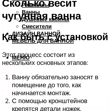
Сколько весит
Раковины
Ванны
чугунная ванна
Душевые кабины
Смесители
ДИЗАЙН ВАННОЙ
Как быть с установкой
МЕБЕЛЬ ДЛЯ ВАННОЙ
Этот процесс состоит из
МЕНЮ
нескольких основных этапов:
Ванну обязательно заносят в
помещение до того, как
начинается монтаж.
С помощью кронштейнов
крепятся детали ножек,