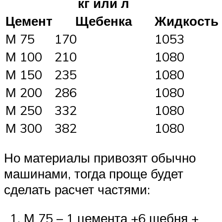
кг или л
Цемент
Щебенка
Жидкость
М 75
170
1053
М 100
210
1080
М 150
235
1080
М 200
286
1080
М 250
332
1080
М 300
382
1080
Но материалы привозят обычно
машинами, тогда проще будет
сделать расчет частями:
М 75 – 1 цемента +6 щебня +