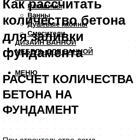
Как рассчитать
Раковины
Ванны
количество бетона
Душевые кабины
для заливки
Смесители
ДИЗАЙН ВАННОЙ
фундамента
МЕБЕЛЬ ДЛЯ ВАННОЙ
МЕНЮ
РАСЧЕТ КОЛИЧЕСТВА
БЕТОНА НА
ФУНДАМЕНТ
При строительстве дома