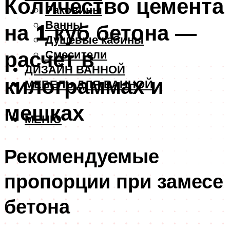
Количество цемента
Раковины
Ванны
на 1 куб бетона —
Душевые кабины
расчет в
Смесители
ДИЗАЙН ВАННОЙ
килограммах и
МЕБЕЛЬ ДЛЯ ВАННОЙ
мешках
МЕНЮ
Рекомендуемые
пропорции при замесе
бетона