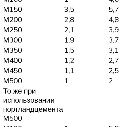
М150
3,5
5,7
М200
2,8
4,8
М250
2,1
3,9
М300
1,9
3,7
М350
1,5
3,1
М400
1,2
2,7
М450
1,1
2,5
М500
1
2
То же при
использовании
портландцемента
М500