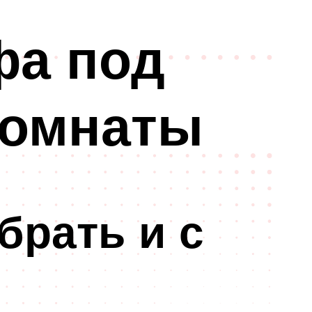
фа под
комнаты
брать и с