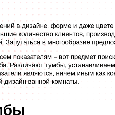
тений в дизайне, форме и даже цвете
льшие количество клиентов, произво
. Запутаться в многообразие предло
ем показателям – вот предмет поиска.
мба. Различают тумбы, устанавливае
азатели являются, ничем иным как к
й дизайн ванной комнаты.
мбы