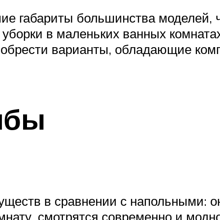
ие габариты большинства моделей, 
 уборки в маленьких ванных комната
риобрести варианты, обладающие ком
мбы
ществ в сравнении с напольными: он
нату, смотрятся современно и модно