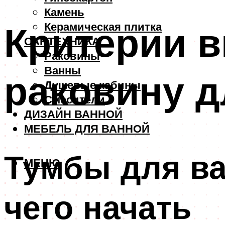
Камень
Критерии 
Керамическая плитка
САНТЕХНИКА
Раковины
Ванны
раковину д
Душевые кабины
Смесители
ДИЗАЙН ВАННОЙ
МЕБЕЛЬ ДЛЯ ВАННОЙ
Тумбы для ва
МЕНЮ
чего начать