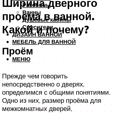
Ширина дверного
Раковины
Ванны
проема в ванной.
Душевые кабины
Какой и почему?
Смесители
ДИЗАЙН ВАННОЙ
МЕБЕЛЬ ДЛЯ ВАННОЙ
Проём
МЕНЮ
Прежде чем говорить
непосредственно о дверях,
определимся с общими понятиями.
Одно из них, размер проёма для
межкомнатных дверей,