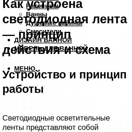
Как устроена
Раковины
Ванны
светодиодная лента
Душевые кабины
— принцип
Смесители
ДИЗАЙН ВАННОЙ
действия и схема
МЕБЕЛЬ ДЛЯ ВАННОЙ
МЕНЮ
Устройство и принцип
работы
Светодиодные осветительные
ленты представляют собой