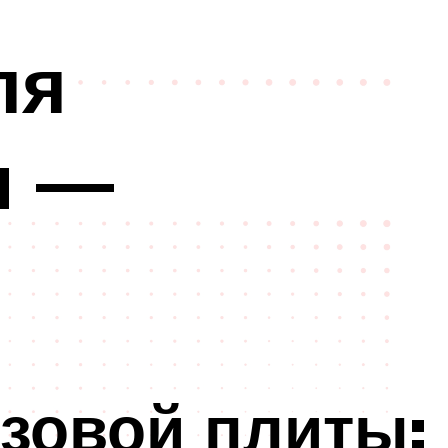
ля
и —
азовой плиты: