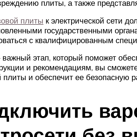
вреждению плиты, а также представля
зовой плиты
к электрической сети до
новленными государственными орган
роваться с квалифицированным спец
 важный этап, который поможет обес
рукции и рекомендациям, вы сможет
 плиты и обеспечит ее безопасную р
одключить ва
ктросети без 