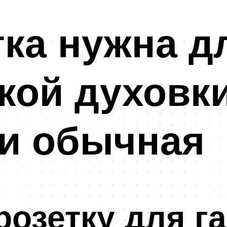
тка нужна д
кой духовк
ли обычная
розетку для г