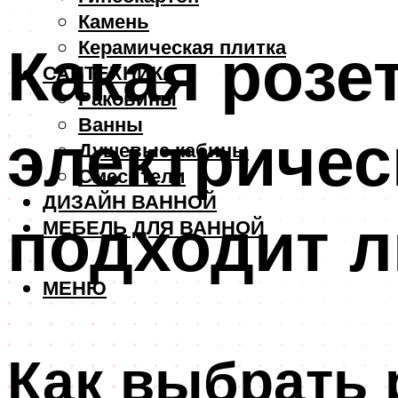
Камень
Какая розе
Керамическая плитка
САНТЕХНИКА
Раковины
Ванны
электричес
Душевые кабины
Смесители
ДИЗАЙН ВАННОЙ
подходит 
МЕБЕЛЬ ДЛЯ ВАННОЙ
МЕНЮ
Как выбрать 