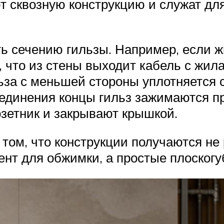
т сквозную конструкцию и служат дл
ь сечению гильзы. Например, если ж
 что из стены выходит кабель с жил
ильза с меньшей стороны уплотняетс
оединения концы гильз зажимаются п
озетник и закрывают крышкой.
том, что конструкции получаются не
нт для обжимки, а простые плоскогуб