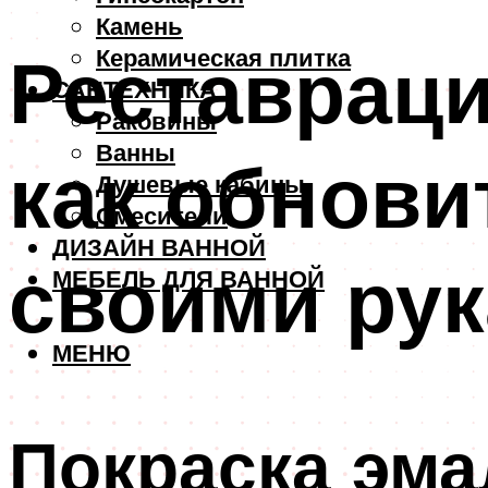
Камень
Реставраци
Керамическая плитка
САНТЕХНИКА
Раковины
Ванны
как обнови
Душевые кабины
Смесители
ДИЗАЙН ВАННОЙ
своими ру
МЕБЕЛЬ ДЛЯ ВАННОЙ
МЕНЮ
Покраска эм