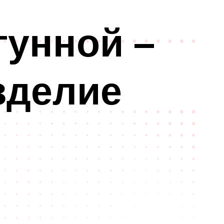
гунной –
зделие