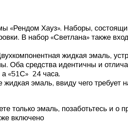
мы «Рендом Хауз». Наборы, состоящи
ровки. В набор «Светлана» также вхо
Двухкомпонентная жидкая эмаль, уст
ы. Оба средства идентичны и отлич
, а «51С» 24 часа.
е жидкая эмаль, ввиду чего требует 
те только эмаль, позаботьтесь и о 
уже включено