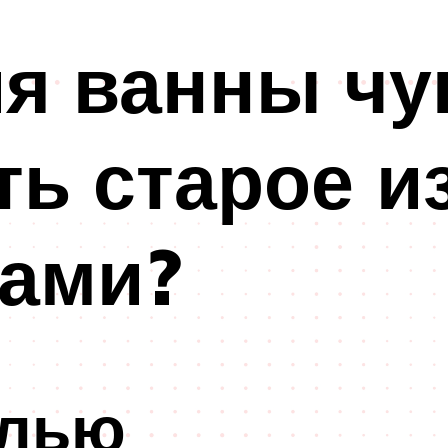
я ванны чу
ть старое и
ками?
алью