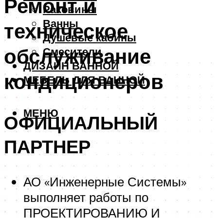
Ремонт и
Раковины
Ванны
техническое
Душевые кабины
обслуживание
Смесители
ДИЗАЙН ВАННОЙ
кондиционеров
МЕБЕЛЬ ДЛЯ ВАННОЙ
МЕНЮ
ОФИЦИАЛЬНЫЙ
ПАРТНЕР
АО «Инженерные Системы»
выполняет работы по
ПРОЕКТИРОВАНИЮ И