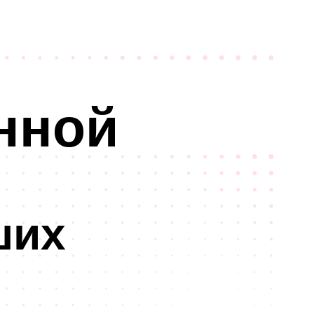
нной
ших