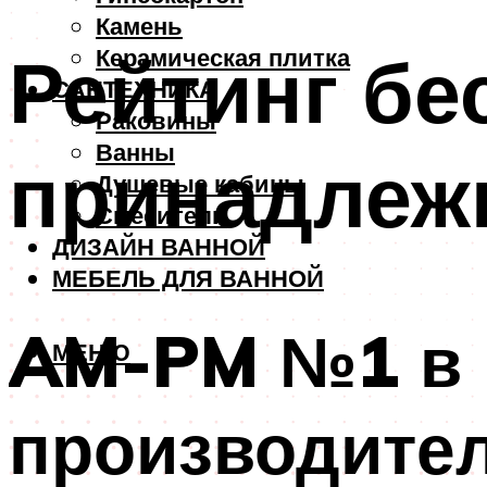
Камень
Рейтинг бе
Керамическая плитка
САНТЕХНИКА
Раковины
Ванны
принадлеж
Душевые кабины
Смесители
ДИЗАЙН ВАННОЙ
МЕБЕЛЬ ДЛЯ ВАННОЙ
AM-PM №1 в 
МЕНЮ
производител