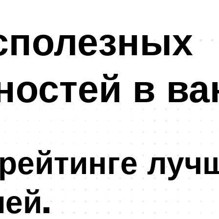
сполезных
ностей в ва
рейтинге луч
ей.