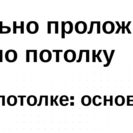
льно пролож
по потолку
потолке: осн