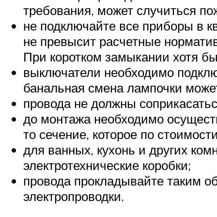
требования, может случиться пож
не подключайте все приборы в кв
не превысит расчетные норматив
При коротком замыкании хотя бы
выключатели необходимо подключ
банальная смена лампочки может
провода не должны соприкасаться
до монтажа необходимо осущест
то сечение, которое по стоимос
для ванных, кухонь и других ко
электротехнические коробки;
провода прокладывайте таким о
электропроводки.