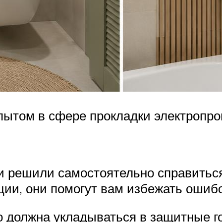
ытом в сфере прокладки электропров
 и решили самостоятельно справиться
и, они помогут вам избежать ошибок
о должна укладываться в защитные г