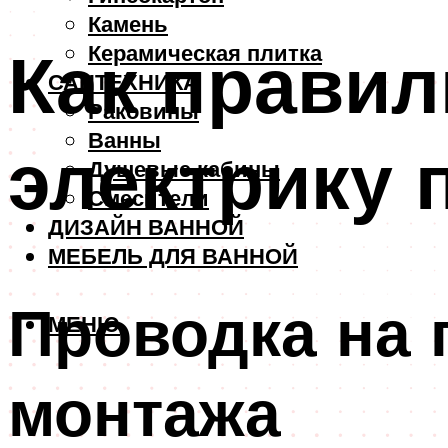
Камень
Как прави
Керамическая плитка
САНТЕХНИКА
Раковины
Ванны
электрику 
Душевые кабины
Смесители
ДИЗАЙН ВАННОЙ
МЕБЕЛЬ ДЛЯ ВАННОЙ
Проводка на 
МЕНЮ
монтажа