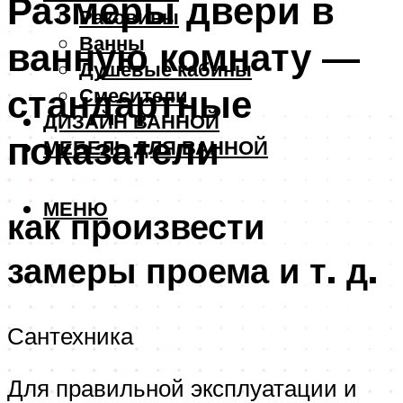
Размеры двери в
Раковины
Ванны
ванную комнату —
Душевые кабины
стандартные
Смесители
ДИЗАЙН ВАННОЙ
показатели
МЕБЕЛЬ ДЛЯ ВАННОЙ
МЕНЮ
как произвести
замеры проема и т. д.
Сантехника
Для правильной эксплуатации и