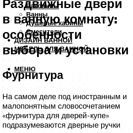
Раздвижные двери
Раковины
Ванны
в ванную комнату:
Душевые кабины
особенности
Смесители
ДИЗАЙН ВАННОЙ
выбора и установки
МЕБЕЛЬ ДЛЯ ВАННОЙ
МЕНЮ
Фурнитура
На самом деле под иностранным и
малопонятным словосочетанием
«фурнитура для дверей-купе»
подразумеваются дверные ручки