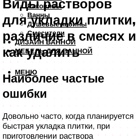
Виды растворов
Раковины
Ванны
для укладки плитки,
Душевые кабины
различие в смесях и
Смесители
ДИЗАЙН ВАННОЙ
как удалить
МЕБЕЛЬ ДЛЯ ВАННОЙ
МЕНЮ
Наиболее частые
ошибки
Довольно часто, когда планируется
быстрая укладка плитки, при
приготовлении раствора