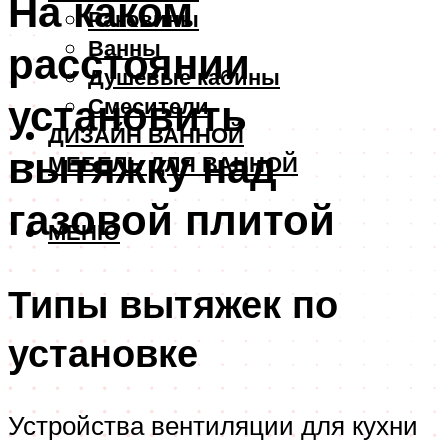
На каком
Раковины
Ванны
расстоянии
Душевые кабины
установить
Смесители
ДИЗАЙН ВАННОЙ
вытяжку над
МЕБЕЛЬ ДЛЯ ВАННОЙ
газовой плитой
МЕНЮ
Типы вытяжек по
установке
Устройства вентиляции для кухни