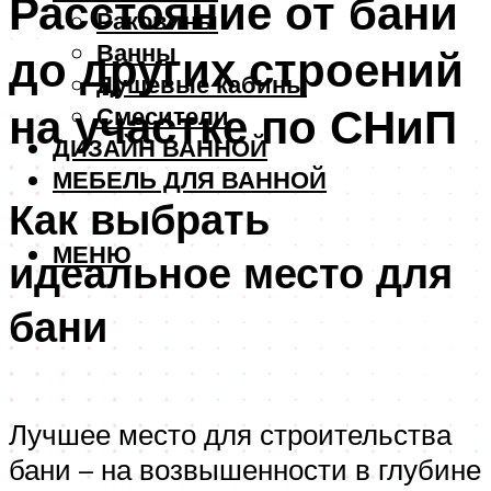
Расстояние от бани
Раковины
Ванны
до других строений
Душевые кабины
на участке по СНиП
Смесители
ДИЗАЙН ВАННОЙ
МЕБЕЛЬ ДЛЯ ВАННОЙ
Как выбрать
МЕНЮ
идеальное место для
бани
Лучшее место для строительства
бани – на возвышенности в глубине