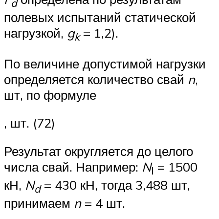
d
полевых испытаний статической
нагрузкой,
g
= 1,2).
k
По величине допустимой нагрузки
определяется количество свай
n
,
шт, по формуле
, шт. (72)
Результат округляется до целого
числа свай. Например:
N
= 1500
I
кН,
N
= 430 кН, тогда 3,488 шт,
d
принимаем
n
= 4 шт.