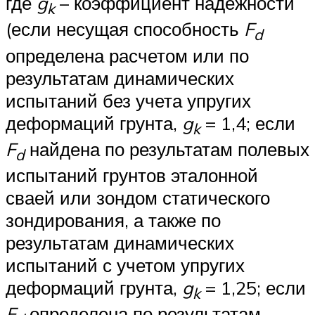
где
g
– коэффициент надежности
k
(если несущая способность
F
d
определена расчетом или по
результатам динамических
испытаний без учета упругих
деформаций грунта,
g
= 1,4; если
k
F
найдена по результатам полевых
d
испытаний грунтов эталонной
сваей или зондом статического
зондирования, а также по
результатам динамических
испытаний с учетом упругих
деформаций грунта,
g
= 1,25; если
k
F
определена по результатам