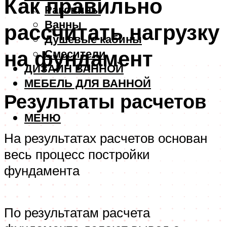
Как правильно
Раковины
Ванны
рассчитать нагрузку
Душевые кабины
на фундамент
Смесители
ДИЗАЙН ВАННОЙ
МЕБЕЛЬ ДЛЯ ВАННОЙ
Результаты расчетов
МЕНЮ
На результатах расчетов основан
весь процесс постройки
фундамента
По результатам расчета