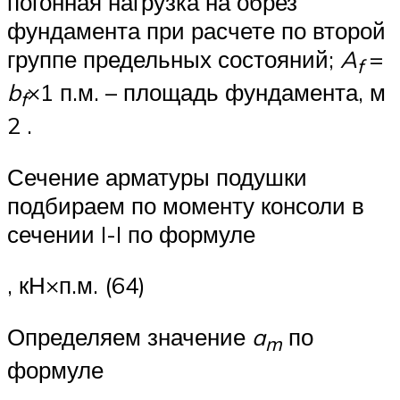
погонная нагрузка на обрез
фундамента при расчете по второй
группе предельных состояний;
A
=
f
b
×1 п.м. – площадь фундамента, м
f
2 .
Сечение арматуры подушки
подбираем по моменту консоли в
сечении I-I по формуле
, кН×п.м. (64)
Определяем значение
a
по
m
формуле