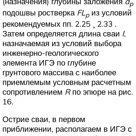
(назначения) глубины заложения
d
p
подошвы ростверка
FL
из условий
p
рекомендуемых пп. 2.25 ¸ 2.33 .
Затем определяется длина сваи
l
,
назначаемая из условий выбора
инженерно-геологического
элемента ИГЭ по глубине
грунтового массива с наиболее
приемлемым условным расчетным
сопротивлением
R
по эпюре на рис.
16.
Острие сваи, в первом
приближении, располагаем в ИГЭ с