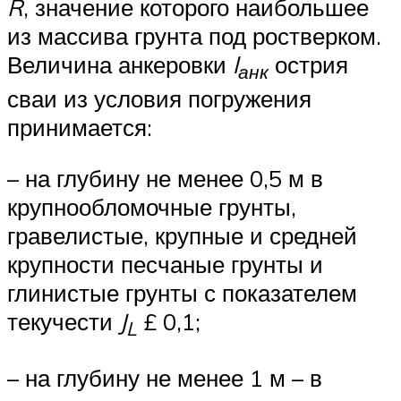
R
, значение которого наибольшее
из массива грунта под ростверком.
Величина анкеровки
l
острия
анк
сваи из условия погружения
принимается:
– на глубину не менее 0,5 м в
крупнообломочные грунты,
гравелистые, крупные и средней
крупности песчаные грунты и
глинистые грунты с показателем
текучести
J
£ 0,1;
L
– на глубину не менее 1 м – в