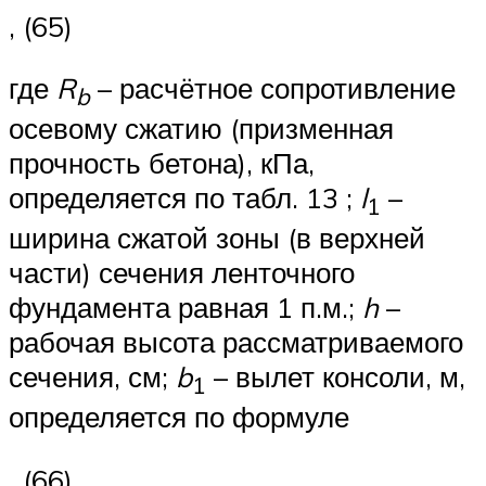
, (65)
где
R
– расчётное сопротивление
b
осевому сжатию (призменная
прочность бетона), кПа,
определяется по табл. 13 ;
l
–
1
ширина сжатой зоны (в верхней
части) сечения ленточного
фундамента равная 1 п.м.;
h
–
рабочая высота рассматриваемого
сечения, см;
b
– вылет консоли, м,
1
определяется по формуле
, (66)