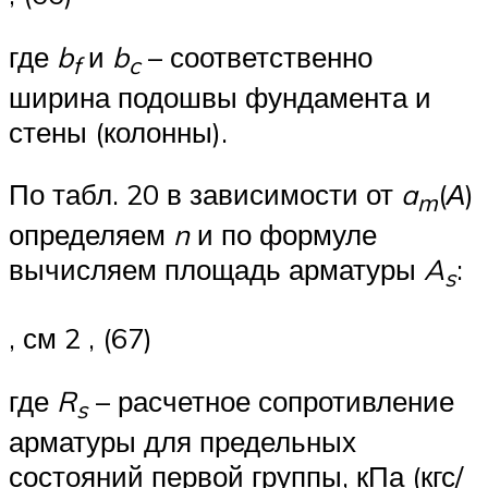
где
b
и
b
– соответственно
f
c
ширина подошвы фундамента и
стены (колонны).
По табл. 20 в зависимости от
a
(
А
)
m
определяем
n
и по формуле
вычисляем площадь арматуры
A
:
s
, см 2 , (67)
где
R
– расчетное сопротивление
s
арматуры для предельных
состояний первой группы, кПа (кгс/