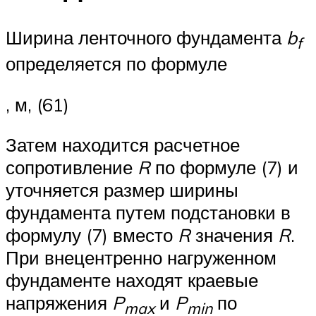
Ширина ленточного фундамента
b
f
определяется по формуле
, м, (61)
Затем находится расчетное
сопротивление
R
по формуле (7) и
уточняется размер ширины
фундамента путем подстановки в
формулу (7) вместо
R
значения
R
.
При внецентренно нагруженном
фундаменте находят краевые
напряжения
P
и
P
по
max
min