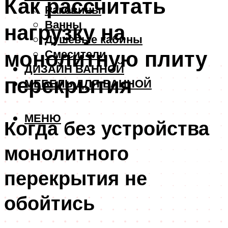
Как рассчитать
Раковины
Ванны
нагрузку на
Душевые кабины
монолитную плиту
Смесители
ДИЗАЙН ВАННОЙ
перекрытия
МЕБЕЛЬ ДЛЯ ВАННОЙ
МЕНЮ
Когда без устройства
монолитного
перекрытия не
обойтись