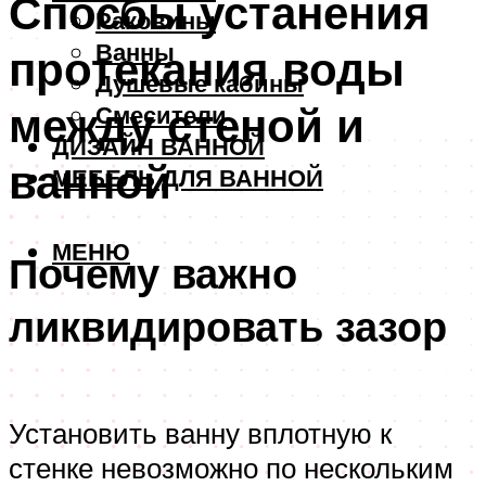
Спосбы устанения
Раковины
Ванны
протекания воды
Душевые кабины
между стеной и
Смесители
ДИЗАЙН ВАННОЙ
ванной
МЕБЕЛЬ ДЛЯ ВАННОЙ
МЕНЮ
Почему важно
ликвидировать зазор
Установить ванну вплотную к
стенке невозможно по нескольким