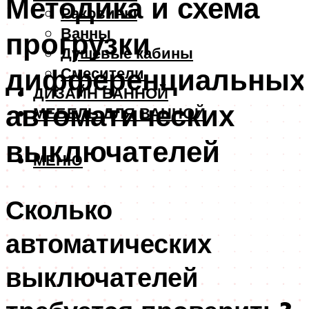
Методика и схема
Раковины
Ванны
прогрузки
Душевые кабины
дифференциальных
Смесители
ДИЗАЙН ВАННОЙ
автоматических
МЕБЕЛЬ ДЛЯ ВАННОЙ
выключателей
МЕНЮ
Сколько
автоматических
выключателей