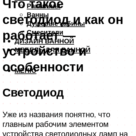
Что такое
Раковины
Ванны
светодиод и как он
Душевые кабины
работает —
Смесители
ДИЗАЙН ВАННОЙ
устройство и
МЕБЕЛЬ ДЛЯ ВАННОЙ
особенности
МЕНЮ
Светодиод
Уже из названия понятно, что
главным рабочим элементом
устройства светодиодных ламп на