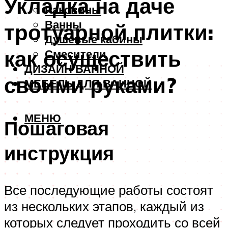
Укладка на даче
Раковины
Ванны
тротуарной плитки:
Душевые кабины
как осуществить
Смесители
ДИЗАЙН ВАННОЙ
своими руками?
МЕБЕЛЬ ДЛЯ ВАННОЙ
МЕНЮ
Пошаговая
инструкция
Все последующие работы состоят
из нескольких этапов, каждый из
которых следует проходить со всей