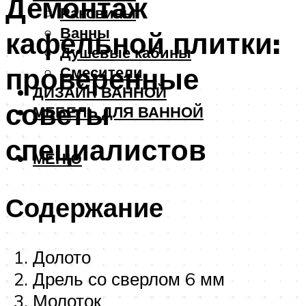
Демонтаж
Раковины
Ванны
кафельной плитки:
Душевые кабины
проверенные
Смесители
ДИЗАЙН ВАННОЙ
советы
МЕБЕЛЬ ДЛЯ ВАННОЙ
специалистов
МЕНЮ
Содержание
Долото
Дрель со сверлом 6 мм
Молоток