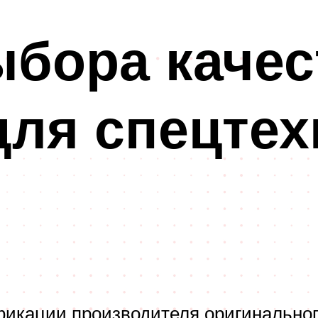
ыбора каче
для спецтех
фикации производителя оригинальног