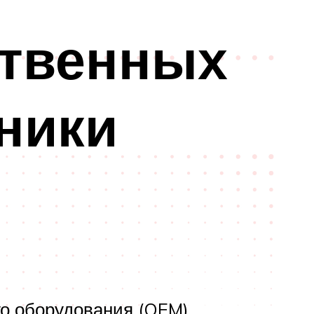
ственных
ники
о оборудования (OEM).