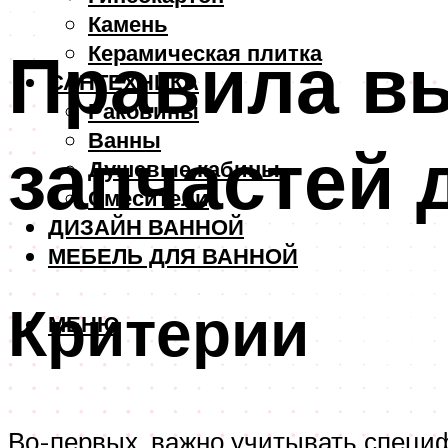
Камень
Правила в
Керамическая плитка
САНТЕХНИКА
Раковины
Ванны
запчастей 
Душевые кабины
Смесители
ДИЗАЙН ВАННОЙ
МЕБЕЛЬ ДЛЯ ВАННОЙ
Критерии
МЕНЮ
Во-первых, важно учитывать специ