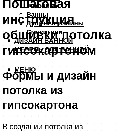
Пошаговая
Раковины
Ванны
инструкция
Душевые кабины
обшивки потолка
Смесители
ДИЗАЙН ВАННОЙ
гипсокартоном
МЕБЕЛЬ ДЛЯ ВАННОЙ
МЕНЮ
Формы и дизайн
потолка из
гипсокартона
В создании потолка из