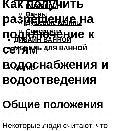
Как получить
Раковины
Ванны
разрешение на
Душевые кабины
подключение к
Смесители
ДИЗАЙН ВАННОЙ
сетям
МЕБЕЛЬ ДЛЯ ВАННОЙ
водоснабжения и
МЕНЮ
водоотведения
Общие положения
Некоторые люди считают, что