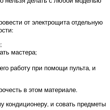
то нельзя делать с любой моделью
ровести от электрощита отдельную
ости:
;
ать мастера;
его работу при помощи пульта, и
рочесть в этом материале.
му кондиционеру, и совать предметы