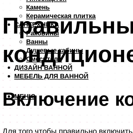
Камень
Правильны
Керамическая плитка
САНТЕХНИКА
Раковины
Ванны
кондицион
Душевые кабины
Смесители
ДИЗАЙН ВАННОЙ
МЕБЕЛЬ ДЛЯ ВАННОЙ
Включение к
МЕНЮ
Для того чтобы правильно включит