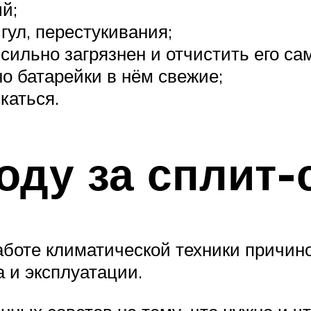
й;
ул, перестукивания;
сильно загрязнен и отчистить его са
но батарейки в нём свежие;
каться.
оду за сплит-
аботе климатической техники причин
 и эксплуатации.