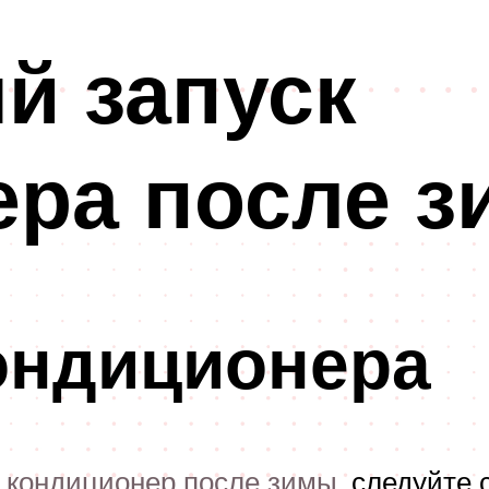
й запуск
ера после 
ондиционера
ь
кондиционер после зимы
, следуйте