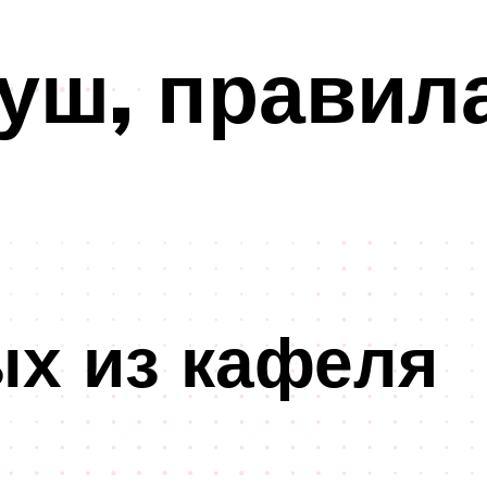
уш, правил
х из кафеля