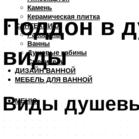
Камень
Поддон в д
Керамическая плитка
САНТЕХНИКА
Раковины
Ванны
виды
Душевые кабины
Смесители
ДИЗАЙН ВАННОЙ
МЕБЕЛЬ ДЛЯ ВАННОЙ
Виды душевы
МЕНЮ