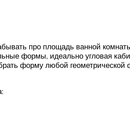
абывать про площадь ванной комнат
ьные формы, идеально угловая кабин
брать форму любой геометрической ф
: