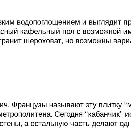
изким водопоглощением и выглядит п
асный кафельный пол с возможной им
гранит шероховат, но возможны вари
. Французы называют эту плитку “ме
етрополитена. Сегодня “кабанчик” и
стены, а остальную часть делают од