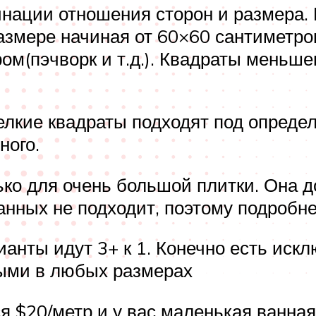
нации отношения сторон и размера. 
азмере начиная от 60×60 сантиметр
ром(пэчворк и т.д.). Квадраты меньш
лкие квадраты подходят под определ
ного.
ько для очень большой плитки. Она д
анных не подходит, поэтому подробне
анты идут 3+ к 1. Конечно есть искл
ыми в любых размерах
 $20/метр и у вас маленькая ванная