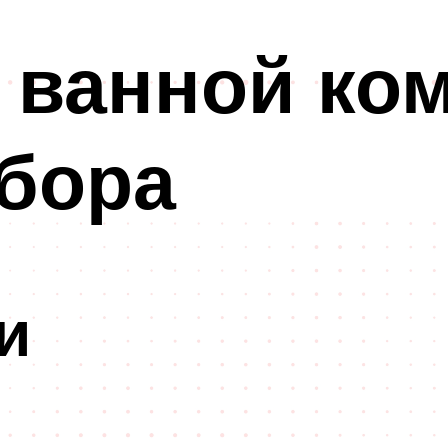
 ванной ко
бора
и