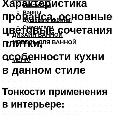
Характеристика
Раковины
Ванны
прованса, основные
Душевые кабины
цветовые сочетания
Смесители
ДИЗАЙН ВАННОЙ
плитки,
МЕБЕЛЬ ДЛЯ ВАННОЙ
особенности кухни
МЕНЮ
в данном стиле
Тонкости применения
в интерьере: