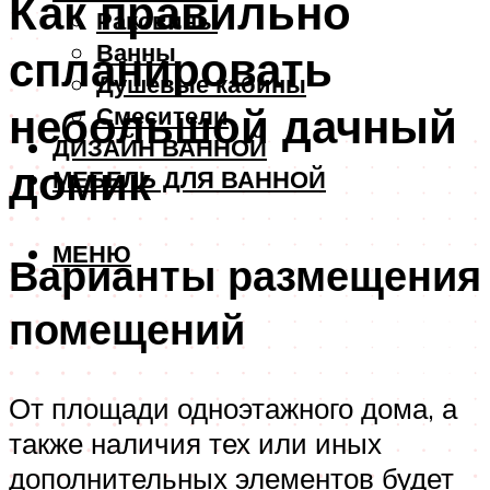
Как правильно
Раковины
Ванны
спланировать
Душевые кабины
небольшой дачный
Смесители
ДИЗАЙН ВАННОЙ
домик
МЕБЕЛЬ ДЛЯ ВАННОЙ
МЕНЮ
Варианты размещения
помещений
От площади одноэтажного дома, а
также наличия тех или иных
дополнительных элементов будет