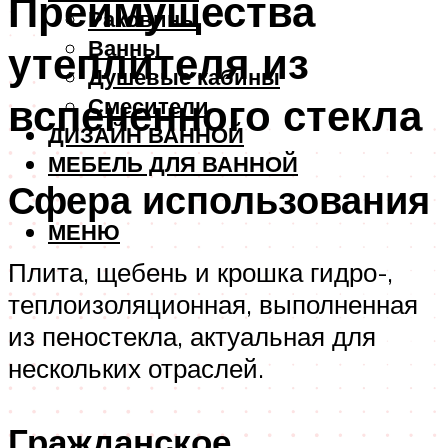
Преимущества
Раковины
Ванны
утеплителя из
Душевые кабины
вспененного стекла
Смесители
ДИЗАЙН ВАННОЙ
МЕБЕЛЬ ДЛЯ ВАННОЙ
Сфера использования
МЕНЮ
Плита, щебень и крошка гидро-,
теплоизоляционная, выполненная
из пеностекла, актуальная для
нескольких отраслей.
Гражданское