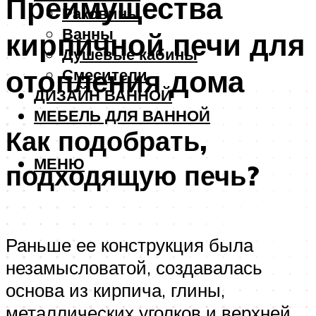
Преимущества
Раковины
Ванны
кирпичной печи для
Душевые кабины
отопления дома
Смесители
ДИЗАЙН ВАННОЙ
МЕБЕЛЬ ДЛЯ ВАННОЙ
Как подобрать,
МЕНЮ
подходящую печь?
Раньше ее конструкция была
незамысловатой, создавалась
основа из кирпича, глины,
металлических уголков и верхней