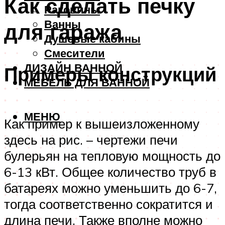
Как сделать печку
Раковины
Ванны
для гаража
Душевые кабины
Смесители
ДИЗАЙН ВАННОЙ
Примеры конструкций
МЕБЕЛЬ ДЛЯ ВАННОЙ
МЕНЮ
Как пример к вышеизложенному
здесь на рис. – чертежи печи
булерьян на тепловую мощность до
6-13 кВт. Общее количество труб в
батареях можно уменьшить до 6-7,
тогда соответственно сократится и
длина печи. Также вполне можно