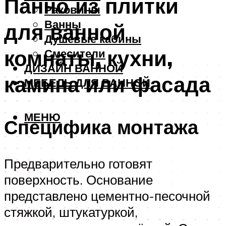
Панно из плитки
Раковины
Ванны
для ванной
Душевые кабины
комнаты, кухни,
Смесители
ДИЗАЙН ВАННОЙ
камина или фасада
МЕБЕЛЬ ДЛЯ ВАННОЙ
МЕНЮ
Специфика монтажа
Предварительно готовят
поверхность. Основание
представлено цементно-песочной
стяжкой, штукатуркой,