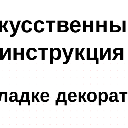
кусственны
инструкция
ладке декора