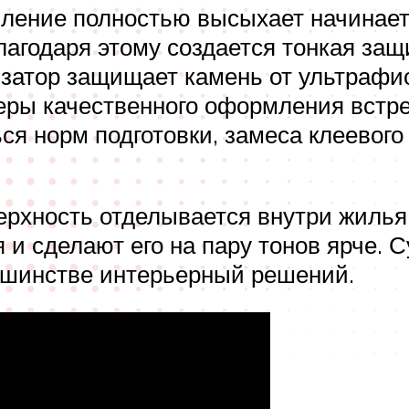
рмление полностью высыхает начинае
агодаря этому создается тонкая защ
затор защищает камень от ультрафио
еры качественного оформления встр
ся норм подготовки, замеса клеевого
рхность отделывается внутри жилья.
 и сделают его на пару тонов ярче.
ьшинстве интерьерный решений.