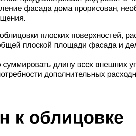
мление фасада дома прорисован, нео
ощения.
облицовки плоских поверхностей, рас
 общей плоской площади фасада и де
 суммировать длину всех внешних уг
отребности дополнительных расходн
н к облицовке