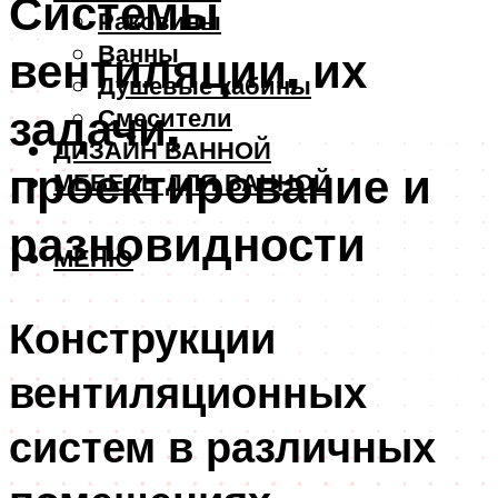
Системы
Раковины
Ванны
вентиляции, их
Душевые кабины
задачи,
Смесители
ДИЗАЙН ВАННОЙ
проектирование и
МЕБЕЛЬ ДЛЯ ВАННОЙ
разновидности
МЕНЮ
Конструкции
вентиляционных
систем в различных