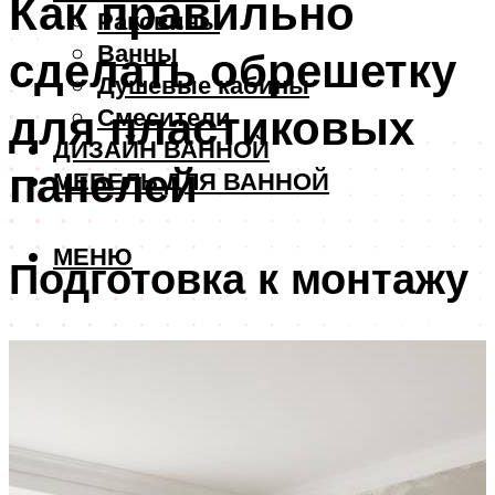
Как правильно
Раковины
Ванны
сделать обрешетку
Душевые кабины
для пластиковых
Смесители
ДИЗАЙН ВАННОЙ
панелей
МЕБЕЛЬ ДЛЯ ВАННОЙ
МЕНЮ
Подготовка к монтажу