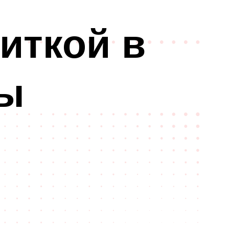
иткой в
ты