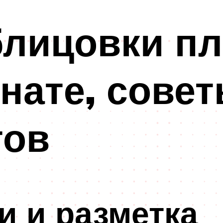
лицовки пл
нате, сове
тов
и и разметка