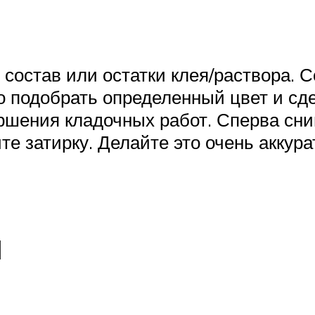
состав или остатки клея/раствора. Со
о подобрать определенный цвет и сд
ршения кладочных работ. Сперва сним
 затирку. Делайте это очень аккурат
й