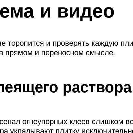
ема и видео
не торопится и проверять каждую пл
в прямом и переносном смысле.
леящего раствора
сенал огнеупорных клеев слишком вел
ра укладывают плитку исключительн