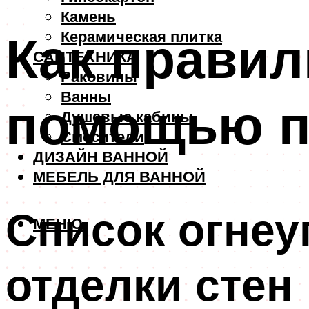
Камень
Как правил
Керамическая плитка
САНТЕХНИКА
Раковины
Ванны
помощью п
Душевые кабины
Смесители
ДИЗАЙН ВАННОЙ
МЕБЕЛЬ ДЛЯ ВАННОЙ
Список огне
МЕНЮ
отделки стен